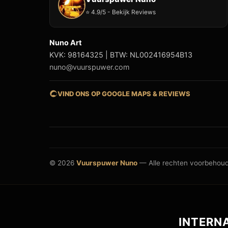
⭐ 4.9/5 - Bekijk Reviews
Nuno Art
KVK: 98164325 | BTW: NL002416954B13
nuno@vuurspuwer.com
VIND ONS OP GOOGLE MAPS & REVIEWS
© 2026
Vuurspuwer Nuno
— Alle rechten voorbehou
INTERN