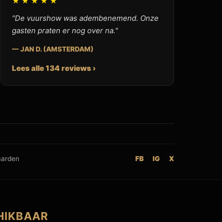
★★★★★
"De vuurshow was adembenemend. Onze
gasten praten er nog over na."
— JAN D. (AMSTERDAM)
Lees alle 134 reviews ›
aarden
FB
IG
X
HIKBAAR