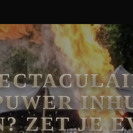
PECTACULAI
PUWER INHU
? ZET JE E