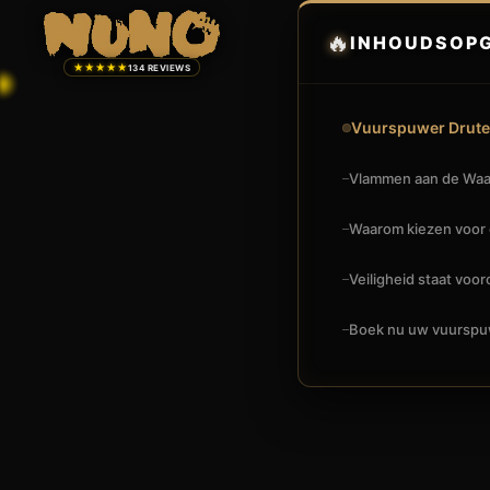
🔥
INHOUDSOP
★★★★★
134 REVIEWS
Vuurspuwer Druten
Vlammen aan de Waa
Waarom kiezen voor 
Veiligheid staat voor
Boek nu uw vuurspu
🔥
VUURSHOW
SPECTACULAIRE VUURSPUWER INHUREN IN 