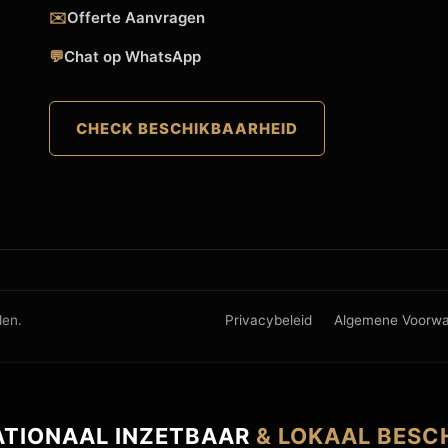
✉️
Offerte Aanvragen
💬
Chat op WhatsApp
CHECK BESCHIKBAARHEID
den.
Privacybeleid
Algemene Voorw
ATIONAAL INZETBAAR
& LOKAAL BESC