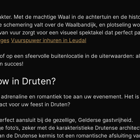
rakter. Met de machtige Waal in de achtertuin en de his
or: de schemering valt over de Waalbandijk, en plotselin
an vuur zorgt voor een visueel spektakel dat perfect p
rges
Vuurspuwer inhuren in Leudal
 of op een sfeervolle buitenlocatie in de uiterwaarden: 
n succes!
w in Druten?
 adrenaline en romantiek toe aan uw evenement. Het is
act voor uw feest in Druten?
ect aansluit bij de gezellige, Gelderse gastvrijheid.
foto’s, zeker met de karakteristieke Drutense architec
 de Drutense kermis tot een romantische afsluiting van