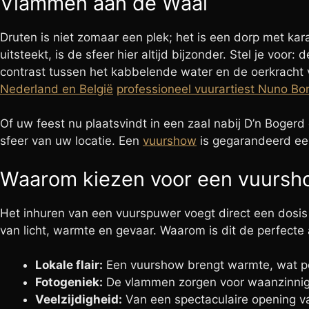
Vlammen aan de Waal
Druten is niet zomaar een plek; het is een dorp met ka
uitsteekt, is de sfeer hier altijd bijzonder. Stel je vo
contrast tussen het kabbelende water en de oerkracht v
Nederland en België
professioneel vuurartiest Nuno Bo
Of uw feest nu plaatsvindt in een zaal nabij D’n Bogerd
sfeer van uw locatie. Een
vuurshow
is gegarandeerd ee
Waarom kiezen voor een vuursho
Het inhuren van een vuurspuwer voegt direct een dosis
van licht, warmte en gevaar. Waarom is dit de perfecte 
Lokale flair:
Een vuurshow brengt warmte, wat perf
Fotogeniek:
De vlammen zorgen voor waanzinnige 
Veelzijdigheid:
Van een spectaculaire opening van