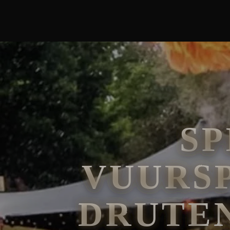
🧘
FAKIRSHOW
🐍
REPTIELENSHOW
S
VUURS
DRUTEN