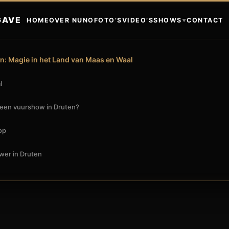
GAVE
HOME
OVER NUNO
FOTO’S
VIDEO’S
SHOWS
CONTACT
▼
: Magie in het Land van Maas en Waal
l
een vuurshow in Druten?
op
wer in Druten
DRUTEN? ZET JE EVENT IN VUUR EN VLAM!