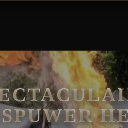
HUREN | MAAK UW EVENEMENT ONVERGETELIJK
PECTACULAI
SPUWER H