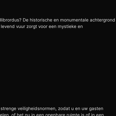
illibrordus? De historische en monumentale achtergrond
 levend vuur zorgt voor een mystieke en
s strenge veiligheidsnormen, zodat u en uw gasten
len, of het nu in een openbare ruimte is of in een