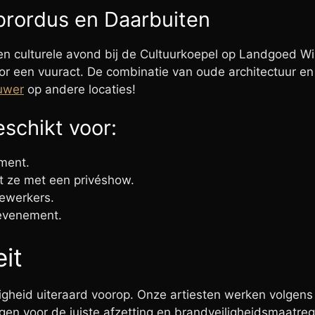
brordus en Daarbuiten
een culturele avond bij de Cultuurkoepel op Landgoed W
oor een vuuract. De combinatie van oude architectuur en
uwer
op andere locaties!
schikt voor:
ment.
ut ze met een privéshow.
ewerkers.
 evenement.
eit
ligheid uiteraard voorop. Onze artiesten werken volgen
en voor de juiste afzetting en brandveiligheidsmaatrege