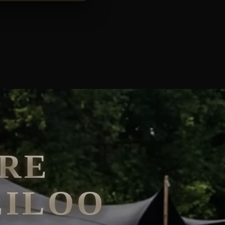
RE
EILOO