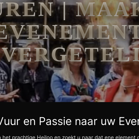
UREN | MAA
EVENEMEN
VERGETEL
Vuur en Passie naar uw Ev
het prachtige Heiloo en zoekt u naar dat ene element da