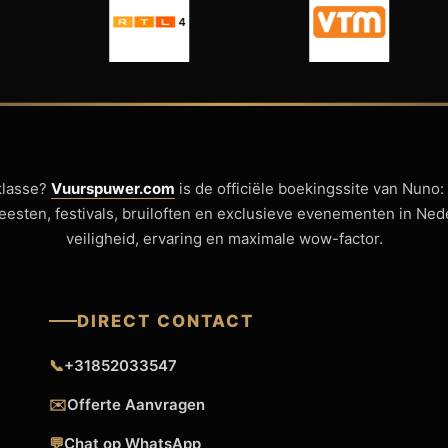
klasse?
Vuurspuwer.com
is de officiële boekingssite van Nuno:
sfeesten, festivals, bruiloften en exclusieve evenementen in Ne
veiligheid, ervaring en maximale wow-factor.
DIRECT CONTACT
📞
+31852033547
✉️
Offerte Aanvragen
💬
Chat op WhatsApp