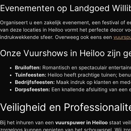
Evenementen op Landgoed Willi
Organiseert u een zakelijk evenement, een festival of 
van deze locaties in Heiloo vormt het perfecte decor v
indrukwekkende sfeer. Overweeg ook eens een
vuursp
Onze Vuurshows in Heiloo zijn ge
Bruiloften:
Romantisch en spectaculair entertain
Tuinfeesten:
Heiloo heeft prachtige tuinen; ben
Bedrijfsfeesten:
Maak indruk op klanten en med
Dorpsfeesten:
Een knallende afsluiting van een
Veiligheid en Professionalit
Bij het inhuren van een
vuurspuwer in Heiloo
staat vei
zorgeloos kunnen genieten van het schouwspel. Wij zorg