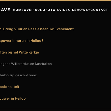
GAVE
HOME
OVER NUNO
FOTO’S
VIDEO’S
SHOWS
CONTACT
▼
: Breng Vuur en Passie naar uw Evenement
puwer inhuren in Heiloo?
ften bij het Witte Kerkje
goed Willibrordus en Daarbuiten
iloo zijn geschikt voor:
ssionaliteit
uwer in Heiloo