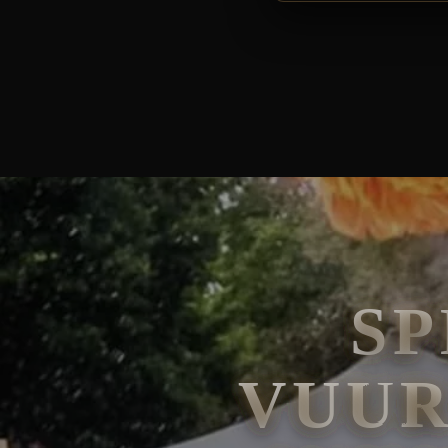
🧘
FAKIRSHOW
🐍
REPTIELENSHOW
SPECTACULAIRE VUURSPUWER HEILOO IN
S
VUUR