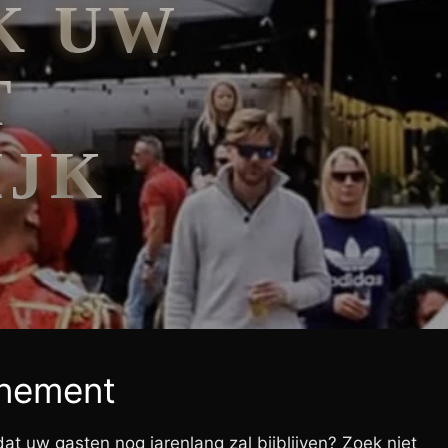
K UW
T
IJK
enement
t uw gasten nog jarenlang zal bijblijven? Zoek niet