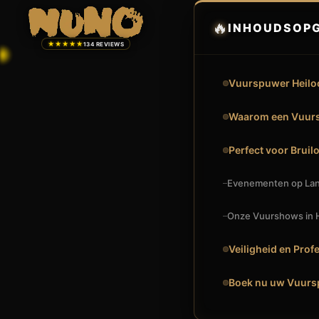
🔥
INHOUDSOP
★★★★★
134 REVIEWS
Vuurspuwer Heiloo
Waarom een Vuurs
Perfect voor Bruilo
Evenementen op Land
Onze Vuurshows in He
Veiligheid en Profe
Boek nu uw Vuursp
🔥
VUURSHOW