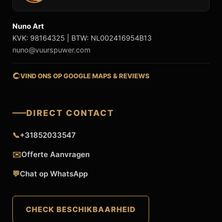
Nuno Art
KVK: 98164325 | BTW: NL002416954B13
nuno@vuurspuwer.com
VIND ONS OP GOOGLE MAPS & REVIEWS
DIRECT CONTACT
📞
+31852033547
✉️
Offerte Aanvragen
💬
Chat op WhatsApp
CHECK BESCHIKBAARHEID