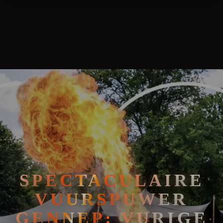
🧘
FAKIRSHOW
SPECTACULAIRE VUURSPUWER GENNEP: VURIGE MAGIE IN DE
🐍
REPTIELENSHOW
SPECTACULAIRE
VUURSPUWER
GENNEP: VURIGE