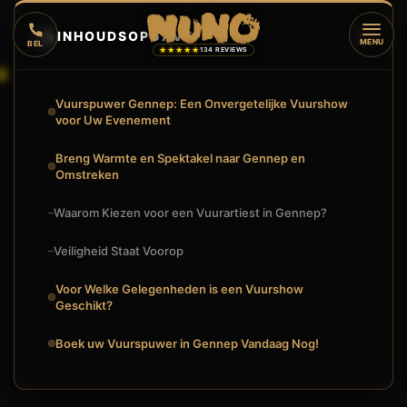
🔥
INHOUDSOPGAVE
▼
MENU
BEL
★★★★★
134 REVIEWS
Vuurspuwer Gennep: Een Onvergetelijke Vuurshow
voor Uw Evenement
Breng Warmte en Spektakel naar Gennep en
Omstreken
Waarom Kiezen voor een Vuurartiest in Gennep?
Veiligheid Staat Voorop
Voor Welke Gelegenheden is een Vuurshow
Geschikt?
Boek uw Vuurspuwer in Gennep Vandaag Nog!
🔥
VUURSHOW