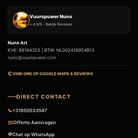
Vuurspuwer Nuno
⭐ 4.9/5 - Bekijk Reviews
Nuno Art
KVK: 98164325 | BTW: NL002416954B13
nuno@vuurspuwer.com
VIND ONS OP GOOGLE MAPS & REVIEWS
DIRECT CONTACT
📞
+31852033547
✉️
Offerte Aanvragen
💬
Chat op WhatsApp