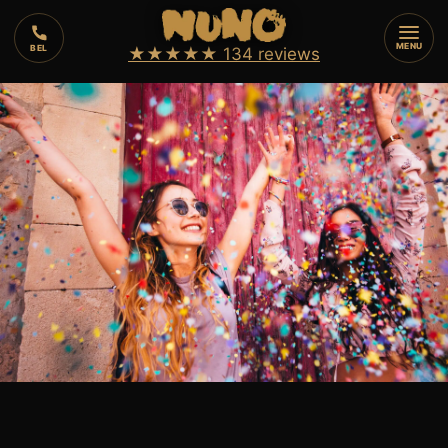
⏱️
4 min
⚡
7
augustus 2026
MENU
BEL
★★★★★
134 reviews
🔥
VUURSHOW