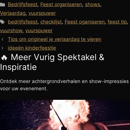
Categorieën
Bedrijfsfeest
,
Feest organiseren
,
shows
,
Verjaardag
,
vuurspuwer
Tags
bedrijfsfeest
,
checklijst
,
Feest oganiseren
,
feest tip
,
vuurshow
,
vuurspuwer
Tips om origineel je verjaardag te vieren
ideeën kinderfeestje
🔥 Meer
Vurig Spektakel
&
Inspiratie
Ontdek meer achtergrondverhalen en show-impressies
voor uw evenement.