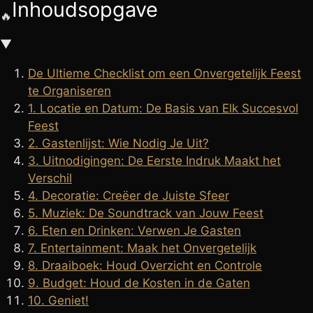
Inhoudsopgave
🔥
🧘
FAKIRSHOW
▼
🐍
REPTIELENSHOW
De Ultieme Checklist om een Onvergetelijk Feest
te Organiseren
1. Locatie en Datum: De Basis van Elk Succesvol
Feest
2. Gastenlijst: Wie Nodig Je Uit?
3. Uitnodigingen: De Eerste Indruk Maakt het
Verschil
4. Decoratie: Creëer de Juiste Sfeer
5. Muziek: De Soundtrack van Jouw Feest
6. Eten en Drinken: Verwen Je Gasten
7. Entertainment: Maak het Onvergetelijk
8. Draaiboek: Houd Overzicht en Controle
9. Budget: Houd de Kosten in de Gaten
10. Geniet!