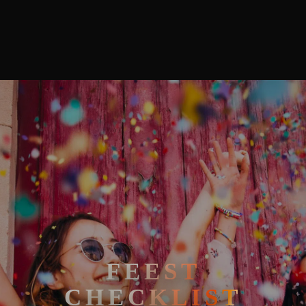
BLOG
Bedrijfsfeest
feest checklist
FEEST
CHECKLIST